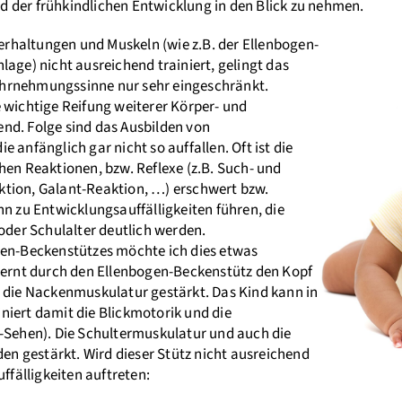
 der frühkindlichen Entwicklung in den Blick zu nehmen.
haltungen und Muskeln (wie z.B. der Ellenbogen-
lage) nicht ausreichend trainiert, gelingt das
hrnehmungssinne nur sehr eingeschränkt.
 wichtige Reifung weiterer Körper- und
nd. Folge sind das Ausbilden von
 anfänglich gar nicht so auffallen. Oft ist die
hen Reaktionen, bzw. Reflexe (z.B. Such- und
tion, Galant-Reaktion, …) erschwert bzw.
nn zu Entwicklungsauffälligkeiten führen, die
 oder Schulalter deutlich werden.
gen-Beckenstützes möchte ich dies etwas
 lernt durch den Ellenbogen-Beckenstütz den Kopf
d die Nackenmuskulatur gestärkt. Das Kind kann in
niert damit die Blickmotorik und die
hen). Die Schultermuskulatur und auch die
 gestärkt. Wird dieser Stütz nicht ausreichend
uffälligkeiten auftreten: