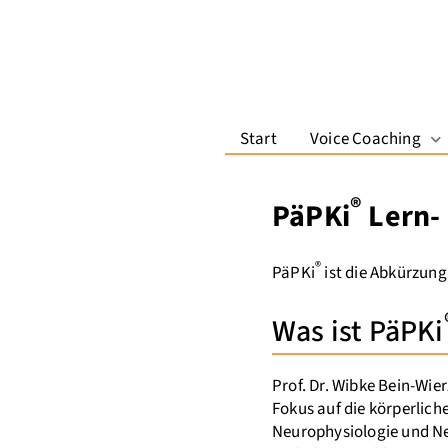
Start
Voice Coaching
Dr
®
PäPKi
Lern-
®
PäPKi
ist die Abkürzung
Was ist PäPKi
Prof. Dr. Wibke Bein-Wie
Fokus auf die körperlich
Neurophysiologie und N