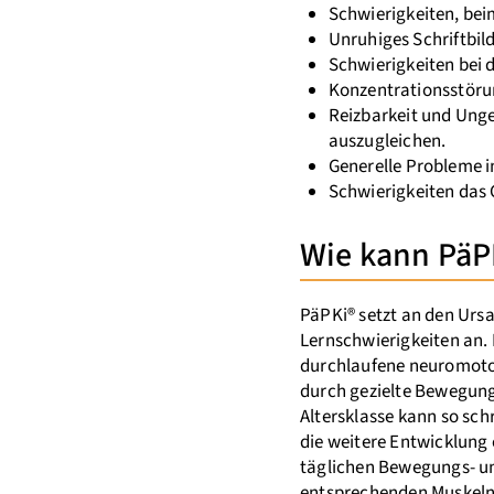
Schwierigkeiten, beim
Unruhiges Schriftbil
Schwierigkeiten bei 
Konzentrationsstör
Reizbarkeit und Unge
auszugleichen.
Generelle Probleme i
Schwierigkeiten das 
Wie kann PäP
PäPKi® setzt an den Urs
Lernschwierigkeiten an.
durchlaufene neuromoto
durch gezielte Bewegung
Altersklasse kann so schr
die weitere Entwicklung
täglichen Bewegungs- u
entsprechenden Muskeln