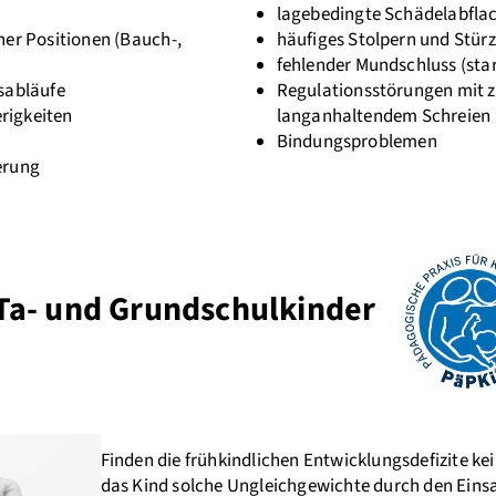
lagebedingte Schädelabfl
er Positionen (Bauch-,
häufiges Stolpern und Stür
fehlender Mundschluss (sta
sabläufe
Regulationsstörungen mit z
erigkeiten
langanhaltendem Schreien
Bindungsproblemen
erung
Ta- und Grundschulkinder
Finden die frühkindlichen Entwicklungsdefizite k
das Kind solche Ungleichgewichte durch den Eins