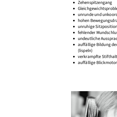
Zehenspitzengang
Gleichgewichtsprob
unrunde und unkoor
hohen Bewegungsdr
unruhige Sitzpositio
fehlender Mundschlu
undeutliche Ausspra
auffällige Bildung d
(lispeln)
verkrampfte Stifthal
auffällige Blickmotor