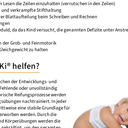
 Lesen die Zeilen einzuhalten (verrutschen in den Zeilen)
d und verkrampfte Stifthaltung
der Blattaufteilung beim Schreiben und Rechnen
ungen
duld, da das Kind versucht, die genannten Defizite unter Anst
n der Grob- und Feinmotorik
Gleichgewicht zu halten
Ki® helfen?
achen der Entwicklungs- und
 Fehlende oder unvollständig
rische Reifungsprozesse werden
sübungen nachtrainiert. In jeder
ittweise eine stabile Grundlage für
 erworben werden. Durch die
nd Körperübungen werden die
 gekräftigt, um den gesamten