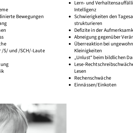
Lern- und Verhaltensauffälli
leme
Intelligenz
dinierte Bewegungen
Schwierigkeiten den Tagesa
ang
strukturieren
nen
Defizite in der Aufmerksamk
ss
Abneigung gegenüber Verä
che
Überreaktion bei ungewohn
er /S/ und /SCH/-Laute
Kleinigkeiten
„Unlust“ beim bildlichen Da
tung
Lese-Rechtschreibschwäche
ik
Lesen
Rechenschwäche
Einnässen/Einkoten