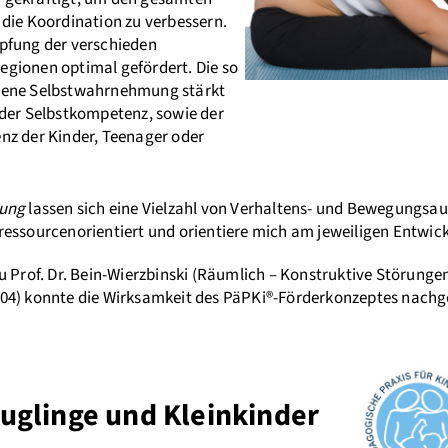
die Koordination zu verbessern.
pfung der verschieden
gionen optimal gefördert. Die so
gene Selbstwahrnehmung stärkt
 der Selbstkompetenz, sowie der
nz der Kinder, Teenager oder
rung
lassen sich eine Vielzahl von Verhaltens- und Bewegungsauf
ressourcenorientiert und orientiere mich am jeweiligen Entwic
u Prof. Dr. Bein-Wierzbinski (Räumlich – Konstruktive Störunge
04) konnte die Wirksamkeit des PäPKi®-Förderkonzeptes nach
uglinge und Kleinkinder