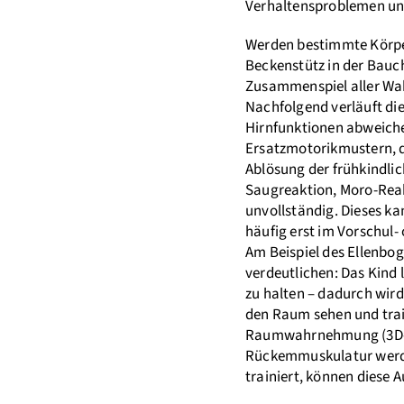
Verhaltensproblemen und
Werden bestimmte Körper
Beckenstütz in der Bauch
Zusammenspiel aller Wa
Nachfolgend verläuft die
Hirnfunktionen abweiche
Ersatzmotorikmustern, die
Ablösung der frühkindlic
Saugreaktion, Moro-Reak
unvollständig. Dieses ka
häufig erst im Vorschul-
Am Beispiel des Ellenbo
verdeutlichen: Das Kind
zu halten – dadurch wir
den Raum sehen und trai
Raumwahrnehmung (3D-Se
Rückemmuskulatur werden
trainiert, können diese A