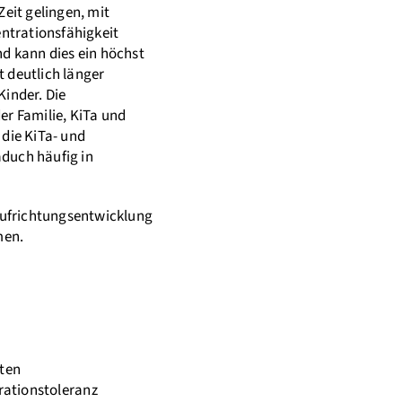
Zeit gelingen, mit
ntrationsfähigkeit
nd kann dies ein höchst
t deutlich länger
Kinder. Die
er Familie, KiTa und
 die KiTa- und
duch häufig in
 Aufrichtungsentwicklung
men.
ten
rationstoleranz