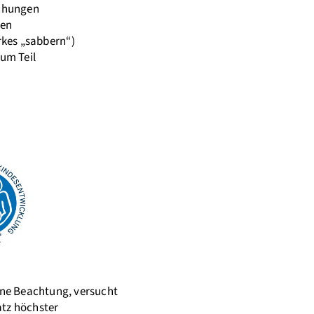
achungen
zen
rkes „sabbern“)
um Teil
eine Beachtung, versucht
atz höchster