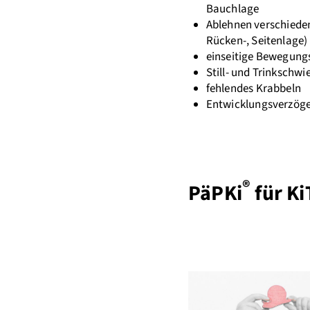
Bauchlage
Ablehnen verschieden
Rücken-, Seitenlage)
einseitige Bewegung
Still- und Trinkschwi
fehlendes Krabbeln
Entwicklungsverzög
®
PäPKi
für Ki